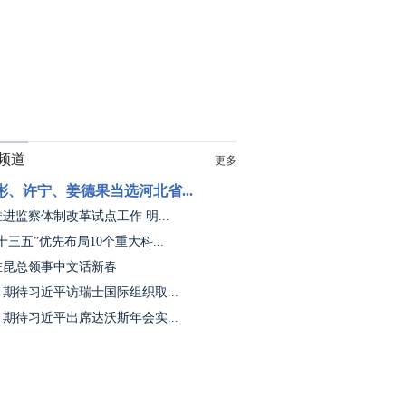
频道
更多
彬、许宁、姜德果当选河北省...
进监察体制改革试点工作 明...
十三五”优先布局10个重大科...
驻昆总领事中文话新春
期待习近平访瑞士国际组织取...
期待习近平出席达沃斯年会实...