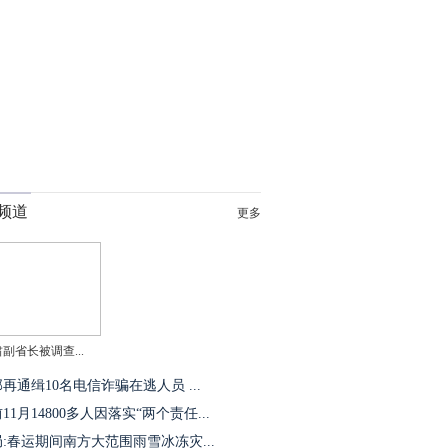
频道
更多
副省长被调查...
再通缉10名电信诈骗在逃人员 ...
11月14800多人因落实“两个责任...
:春运期间南方大范围雨雪冰冻灾...