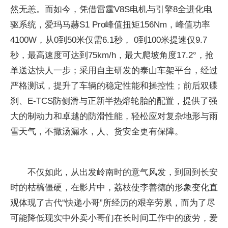
然无恙。而如今，凭借雷霆V8S电机与引擎8全进化电
驱系统，爱玛马赫S1 Pro峰值扭矩156Nm，峰值功率
4100W，从0到50米仅需6.1秒， 0到100米提速仅9.7
秒，最高速度可达到75km/h，最大爬坡角度17.2°，抢
单送达快人一步；采用自主研发的泰山车架
平
台，经过
严格测试，提升了车辆的稳定
性能和操控
性；前后双碟
刹、E-TCS防侧滑与正新半热熔轮胎的配置，提供了强
大的制动力和卓越的防滑
性能，轻松应对复杂地形与雨
雪天气，不撒汤漏水，人、货安全更有保障。
不仅如此，从出发岭南时的意气风发，到回到长安
时的枯槁僵硬，在影片中，荔枝使李善德的形象变化直
观体现了古代“快递小哥”所经历的艰辛劳累，而为了尽
可能降低现实中外卖小哥们在长时间工作中的疲劳，爱