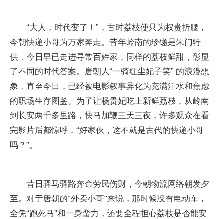
“大人，时代变了！”，古时荔枝使只为权贵折腰，
今朝快递小哥为万家奔走。昔年岭南的珍馐是朱门特
供，今日早已走进寻常百姓家，同样的荔枝鲜甜，彰显
了不同的时代答案。唐朝人“一骑红尘妃子笑” 的浪漫想
象，直至今日，已经被电影叙事异化为充满汗水和焦虑
的职场生存图鉴。为了让杨贵妃吃上新鲜荔枝，从岭南
到长安两千多里路，快马加鞭三天三夜，许多观众在看
完影片后都惊呼，“好家伙，这不就是古代的快递小哥
吗？”。
昔日驿马驿路奔命劳民伤财，今朝物流网络朝发夕
至。对于唐朝的“外卖小哥”来说，那时候没有电动车，
全凭“跑死马”和一身蛮力，还要全程担心荔枝是否能安