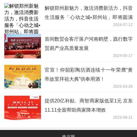
解锁郑州新魅力，激活消费新活力，抖音
生活服务「心动之城•郑州站」即将圆满
2024-07-12
收官！
首间数贸会客厅落户河南鹤壁，践行数字
贸易产业高质量发展
2024-05-17
官宣！仰韶彩陶坊酒连续十一年荣膺“黄
帝故里拜祖大典”供奉用酒！
2024-03-26
提供20亿补贴、商智商家版低至1元 京东
11.11全面帮助商家降本增效
2023-09-21
豫北网