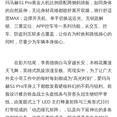
玛马赫S1 Pro黄金人机比例搭配两侧斜踏板，如同身体
的自然延伸，无论身材高矮都能舒展开双腿，骑行舒适
度MAX；边撑开关机、单手切换远
近光、无钥匙解
锁、三重定位、APP控车等一系列功能，从交互、控
车、防盗到互联多点覆盖，让你在为时效和路线操心的
同时，尽量少为车辆本身操心。
在影片结尾，李善德骑白马穿越长安，木棉花瓣漫
天飞舞，英雄式凯旋浪漫至极。而现实中，为了让广大
外卖小哥工作中的每时每刻都成为“高光时刻”，爱玛马
赫S1 Pro浑身上下都散发着硬核科幻的不羁与锐利。前
脸设计糅合铁血战士头盔线条与异形头冠生物铠甲脊
线，由复眼式上下 LED 主灯蜂巢矩阵与三角形式日行
灯带组成的「动态瞳孔矩阵」，以及向下延伸出的多条