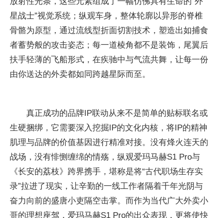
放射
性光条，这些元素组成了一幅仿
佛具有生命的“外
星战士”视觉系统；纵观车身，整体轮廓以异形的脊椎
骨骼为原型，通过流线型折面切割技术，塑造出如捕食
者蓄势般的攻击姿态；每一道棱角都不是装饰，尾翼后
扶手轻薄的飞船形式，在疾驰中与气流共舞，让每一份
由你送达的外卖都如同跨越星际而至。
真正成功的品牌IP联动从来不是简单的贴标联名或
生硬捆绑，它需要深入挖掘IP的文化内核，将IP的
精神
肌理与品牌的价值基因进行精准对接。没有烽火连天的
战场，没有悱恻缠绵的情殇，纵观爱玛马赫S1 Pro与
《长安的荔枝》跨界携手，堪称是将“古代职场生存实
录”拉进了现实，让辛勤的一线工作者隔着千年光阴与
奋力向前的盛唐小吏隔空击掌。而作为当代广大外卖小
哥的理想座驾，爱玛马赫S1 Pro的出众表现，更将使快